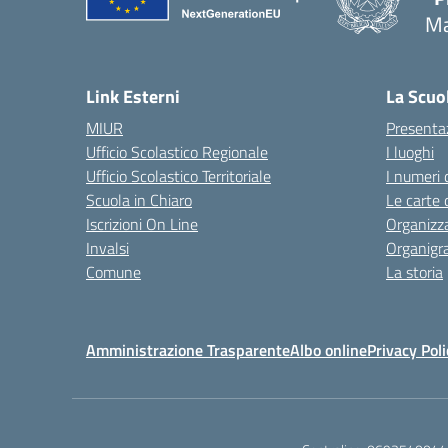
Ma
— 
Link Esterni
La Scuo
MIUR
Presenta
Ufficio Scolastico Regionale
I luoghi
Ufficio Scolastico Territoriale
I numeri 
Scuola in Chiaro
Le carte 
Iscrizioni On Line
Organizz
Invalsi
Organig
Comune
La storia
Amministrazione Trasparente
Albo online
Privacy Poli