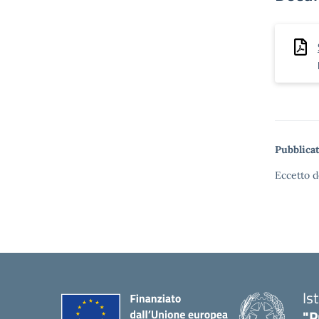
Pubblicat
Eccetto d
Is
"P