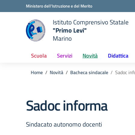
Vai ai contenuti
Vai al menu di navigazione
Vai al footer
Ministero dell'Istruzione e del Merito
Istituto Comprensivo Statale
"Primo Levi"
Marino
 della scuola
— Visita la pagina iniziale del
Scuola
Servizi
Novità
Didattica
Home
Novità
Bacheca sindacale
Sadoc in
Sadoc informa
Sindacato autonomo docenti