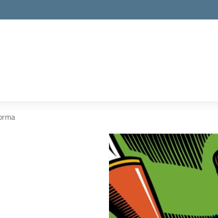
la scuola
forma