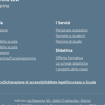
rino
Visita la pagina iniziale della scuola
la
I Servizi
zione
Personale scolastico
Famiglie e studenti
della scuola
Percorsi di studio
della scuola
Didattica
azione
Offerta formativa
ramma/Funzionigramma
Le schede didattiche
I progetti delle classi
cy
Dichiarazione di accessibilità
Note legali
Sicurezza a Scuola
Indirizzo:
via Palaverta, 69 - 00047 Frattocchie - Marino