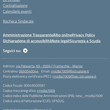
Contrattazione
Calendario eventi
Bacheca Sindacale
Amministrazione Trasparente
Albo online
Privacy Policy
Dichiarazione di accessibilità
Note legali
Sicurezza a Scuola
Seguici su:
Indirizzo:
via Palaverta, 69 - 00047 Frattocchie - Marino
Centralino:
0693540044
Email:
rmic8a7009@istruzione.it
Posta elettronica certificata (PEC):
rmic8a7009@pec.istruzione.it
Codice fiscale: 90049500581
Codice meccanografico:
rmic8a7009
Codice Indice delle Pubbliche Amministrazioni (IPA): istsc_rmic8a7009
Codice unico di fatturazione (CUF): UF5D2G
Istituto Comprensivo "Primo Levi"