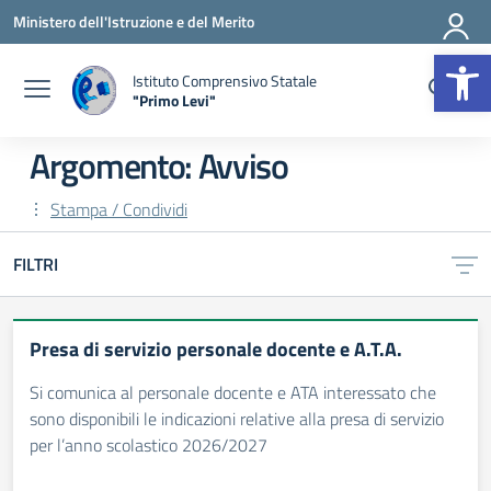
Vai ai contenuti
Vai al menu di navigazione
Vai al footer
Ministero dell'Istruzione e del Merito
Op
Istituto Comprensivo Statale
"Primo Levi"
— Visita la pagina iniziale della scuola
Argomento: Avviso
Stampa / Condividi
FILTRI
Presa di servizio personale docente e A.T.A.
Si comunica al personale docente e ATA interessato che
sono disponibili le indicazioni relative alla presa di servizio
per l’anno scolastico 2026/2027