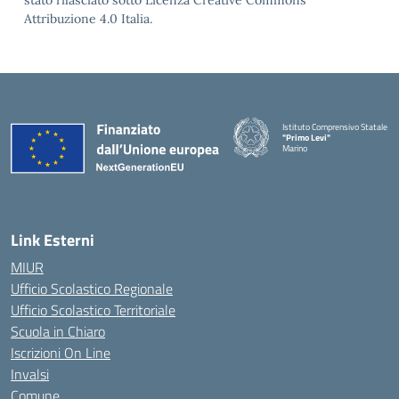
stato rilasciato sotto Licenza Creative Commons
Attribuzione 4.0 Italia.
Istituto Comprensivo Statale
"Primo Levi"
Marino
— Visita la pagina iniziale della 
Link Esterni
MIUR
Ufficio Scolastico Regionale
Ufficio Scolastico Territoriale
Scuola in Chiaro
Iscrizioni On Line
Invalsi
Comune