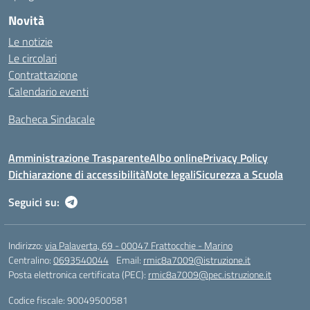
Novità
Le notizie
Le circolari
Contrattazione
Calendario eventi
Bacheca Sindacale
Amministrazione Trasparente
Albo online
Privacy Policy
Dichiarazione di accessibilità
Note legali
Sicurezza a Scuola
Seguici su:
Indirizzo:
via Palaverta, 69 - 00047 Frattocchie - Marino
Centralino:
0693540044
Email:
rmic8a7009@istruzione.it
Posta elettronica certificata (PEC):
rmic8a7009@pec.istruzione.it
Codice fiscale: 90049500581