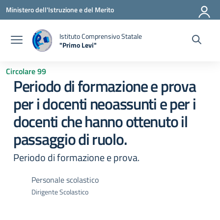
Vai ai contenuti
Vai al menu di navigazione
Vai al footer
Ministero dell'Istruzione e del Merito
Istituto Comprensivo Statale
"Primo Levi"
— Visita la pagina iniziale della scuola
Circolare 99
Periodo di formazione e prova
per i docenti neoassunti e per i
docenti che hanno ottenuto il
passaggio di ruolo.
Periodo di formazione e prova.
Personale scolastico
Dirigente Scolastico