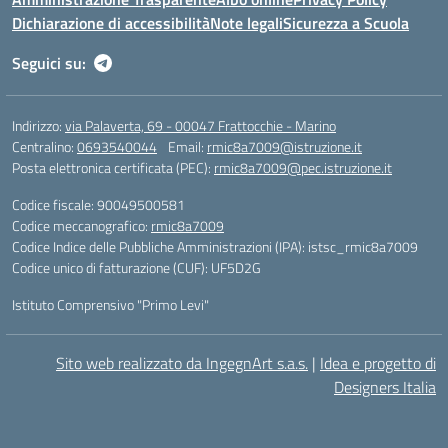
Dichiarazione di accessibilità
Note legali
Sicurezza a Scuola
Seguici su:
Indirizzo:
via Palaverta, 69 - 00047 Frattocchie - Marino
Centralino:
0693540044
Email:
rmic8a7009@istruzione.it
Posta elettronica certificata (PEC):
rmic8a7009@pec.istruzione.it
Codice fiscale: 90049500581
Codice meccanografico:
rmic8a7009
Codice Indice delle Pubbliche Amministrazioni (IPA): istsc_rmic8a7009
Codice unico di fatturazione (CUF): UF5D2G
Istituto Comprensivo "Primo Levi"
Sito web realizzato da IngegnArt s.a.s.
|
Idea e progetto di
Designers Italia