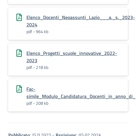
Elenco_Docenti_Neoassunti_Lazio___a._s._2023-
2024
pdf - 964 kb
Elenco_Progetti_scuole_innovative_2022-
2023
pdf - 218 kb
Fac-
simile_Modulo_Candidatura_Docenti_in_anno_di_
pdf - 208 kb
Pubblicato:
15.11.2023
-
Revisione:
05.02.2024