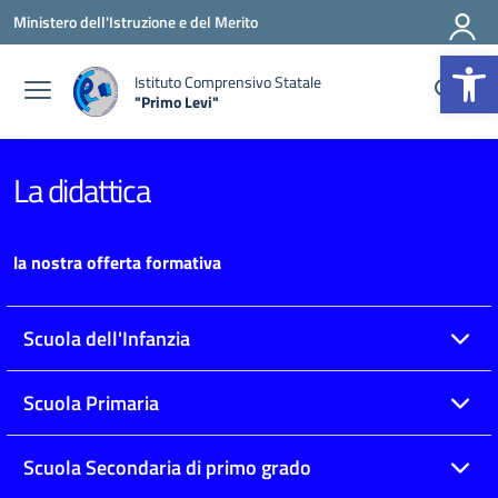
Vai ai contenuti
Vai al menu di navigazione
Vai al footer
Ministero dell'Istruzione e del Merito
Op
Istituto Comprensivo Statale
"Primo Levi"
— Visita la pagina iniziale della scuola
La didattica
la nostra offerta formativa
Scuola dell'Infanzia
Scuola Primaria
Scuola Secondaria di primo grado