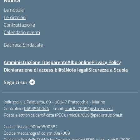
Novità
Le notizie
Le circolari
Contrattazione
Calendario eventi
Bacheca Sindacale
Amministrazione Trasparente
Albo online
Privacy Policy
Dichiarazione di accessibilità
Note legali
Sicurezza a Scuola
Seguici su:
Indirizzo:
via Palaverta, 69 - 00047 Frattocchie - Marino
Centralino:
0693540044
Email:
rmic8a7009@istruzione.it
Posta elettronica certificata (PEC):
rmic8a7009@pec.istruzione.it
Codice fiscale: 90049500581
Codice meccanografico:
rmic8a7009
Codice Indice delle Pubbliche Amministrazioni (IPA): istsc_rmic8a7009