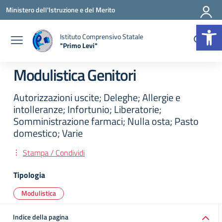
Vai ai contenuti
Vai al menu di navigazione
Vai al footer
Ministero dell'Istruzione e del Merito
Op
Istituto Comprensivo Statale
"Primo Levi"
— Visita la pagina iniziale della scuola
Modulistica Genitori
Autorizzazioni uscite; Deleghe; Allergie e
intolleranze; Infortunio; Liberatorie;
Somministrazione farmaci; Nulla osta; Pasto
domestico; Varie
Stampa / Condividi
Tipologia
Modulistica
Indice della pagina