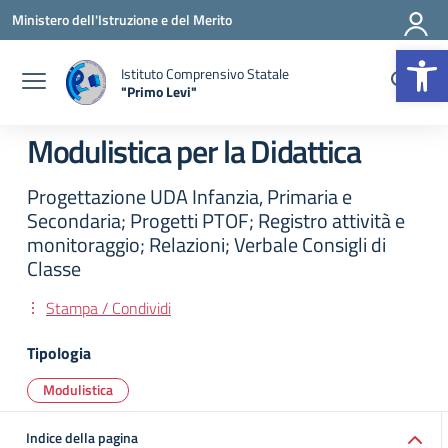
Vai ai contenuti
Vai al menu di navigazione
Vai al footer
Ministero dell'Istruzione e del Merito
Op
Istituto Comprensivo Statale
"Primo Levi"
— Visita la pagina iniziale della scuola
Modulistica per la Didattica
Progettazione UDA Infanzia, Primaria e
Secondaria; Progetti PTOF; Registro attività e
monitoraggio; Relazioni; Verbale Consigli di
Classe
Stampa / Condividi
Tipologia
Modulistica
Indice della pagina