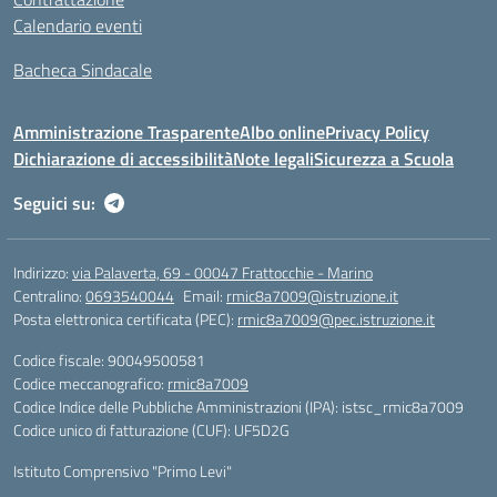
Calendario eventi
Bacheca Sindacale
Amministrazione Trasparente
Albo online
Privacy Policy
Dichiarazione di accessibilità
Note legali
Sicurezza a Scuola
Seguici su:
Indirizzo:
via Palaverta, 69 - 00047 Frattocchie - Marino
Centralino:
0693540044
Email:
rmic8a7009@istruzione.it
Posta elettronica certificata (PEC):
rmic8a7009@pec.istruzione.it
Codice fiscale: 90049500581
Codice meccanografico:
rmic8a7009
Codice Indice delle Pubbliche Amministrazioni (IPA): istsc_rmic8a7009
Codice unico di fatturazione (CUF): UF5D2G
Istituto Comprensivo "Primo Levi"