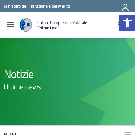
Vai ai contenuti
Vai al menu di navigazione
Vai al footer
Ministero dell'Istruzione e del Merito
Op
Istituto Comprensivo Statale
"Primo Levi"
— Visita la pagina iniziale della scuola
Notizie
Ultime news
FILTRI