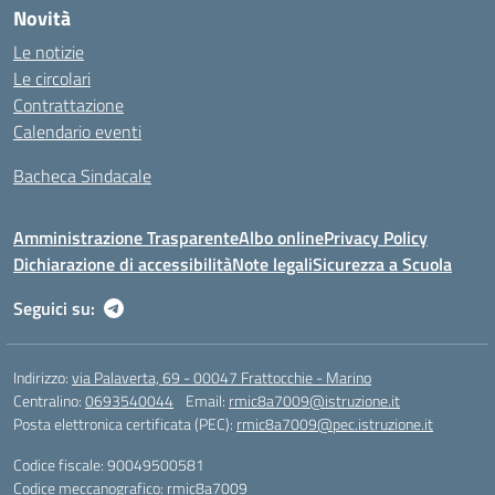
Novità
Le notizie
Le circolari
Contrattazione
Calendario eventi
Bacheca Sindacale
Amministrazione Trasparente
Albo online
Privacy Policy
Dichiarazione di accessibilità
Note legali
Sicurezza a Scuola
Seguici su:
Indirizzo:
via Palaverta, 69 - 00047 Frattocchie - Marino
Centralino:
0693540044
Email:
rmic8a7009@istruzione.it
Posta elettronica certificata (PEC):
rmic8a7009@pec.istruzione.it
Codice fiscale: 90049500581
Codice meccanografico:
rmic8a7009