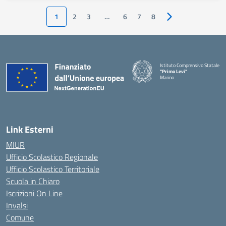
1
2
3
…
6
7
8
Pagina successiva
Istituto Comprensivo Statale
"Primo Levi"
Marino
— Visita la pagina iniziale della 
Link Esterni
MIUR
Ufficio Scolastico Regionale
Ufficio Scolastico Territoriale
Scuola in Chiaro
Iscrizioni On Line
Invalsi
Comune