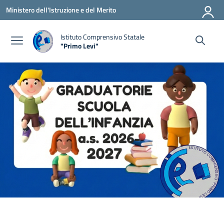
Vai ai contenuti
Vai al menu di navigazione
Vai al footer
Ministero dell'Istruzione e del Merito
Istituto Comprensivo Statale
"Primo Levi"
— Visita la pagina iniziale della scuola