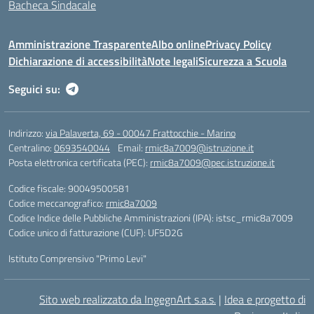
Bacheca Sindacale
Amministrazione Trasparente
Albo online
Privacy Policy
Dichiarazione di accessibilità
Note legali
Sicurezza a Scuola
Seguici su:
Indirizzo:
via Palaverta, 69 - 00047 Frattocchie - Marino
Centralino:
0693540044
Email:
rmic8a7009@istruzione.it
Posta elettronica certificata (PEC):
rmic8a7009@pec.istruzione.it
Codice fiscale: 90049500581
Codice meccanografico:
rmic8a7009
Codice Indice delle Pubbliche Amministrazioni (IPA): istsc_rmic8a7009
Codice unico di fatturazione (CUF): UF5D2G
Istituto Comprensivo "Primo Levi"
Sito web realizzato da IngegnArt s.a.s.
|
Idea e progetto di