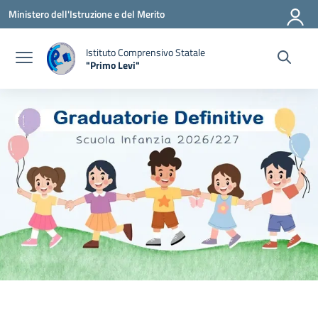
Vai ai contenuti
Vai al menu di navigazione
Vai al footer
Ministero dell'Istruzione e del Merito
Istituto Comprensivo Statale
"Primo Levi"
— Visita la pagina iniziale della scuola