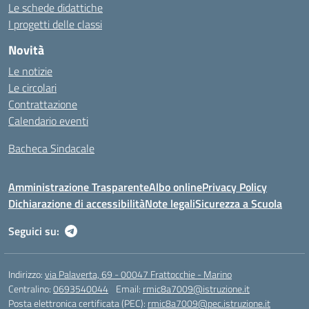
Le schede didattiche
I progetti delle classi
Novità
Le notizie
Le circolari
Contrattazione
Calendario eventi
Bacheca Sindacale
Amministrazione Trasparente
Albo online
Privacy Policy
Dichiarazione di accessibilità
Note legali
Sicurezza a Scuola
Seguici su:
Indirizzo:
via Palaverta, 69 - 00047 Frattocchie - Marino
Centralino:
0693540044
Email:
rmic8a7009@istruzione.it
Posta elettronica certificata (PEC):
rmic8a7009@pec.istruzione.it