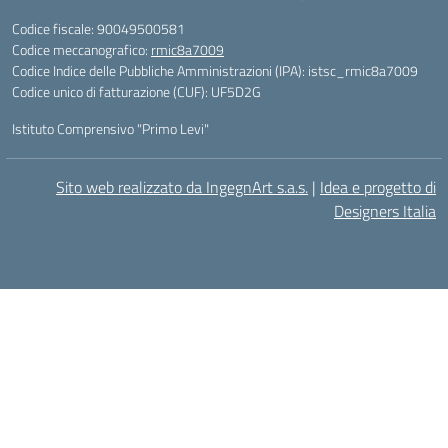
Codice fiscale: 90049500581
Codice meccanografico:
rmic8a7009
Codice Indice delle Pubbliche Amministrazioni (IPA): istsc_rmic8a7009
Codice unico di fatturazione (CUF): UF5D2G
Istituto Comprensivo "Primo Levi"
Sito web realizzato da IngegnArt s.a.s.
|
Idea e progetto di
Designers Italia