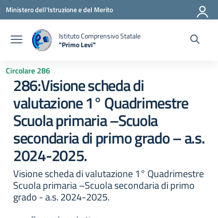
Vai ai contenuti
Vai al menu di navigazione
Vai al footer
Ministero dell'Istruzione e del Merito
Istituto Comprensivo Statale
"Primo Levi"
— Visita la pagina iniziale della scuola
Circolare 286
286:Visione scheda di
valutazione 1° Quadrimestre
Scuola primaria –Scuola
secondaria di primo grado – a.s.
2024-2025.
Visione scheda di valutazione 1° Quadrimestre
Scuola primaria –Scuola secondaria di primo
grado - a.s. 2024-2025.