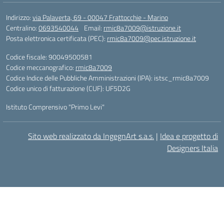
Indirizzo:
via Palaverta, 69 - 00047 Frattocchie - Marino
Centralino:
0693540044
Email:
rmic8a7009@istruzione.it
Posta elettronica certificata (PEC):
rmic8a7009@pec.istruzione.it
Codice fiscale: 90049500581
Codice meccanografico:
rmic8a7009
Codice Indice delle Pubbliche Amministrazioni (IPA): istsc_rmic8a7009
Codice unico di fatturazione (CUF): UF5D2G
Istituto Comprensivo "Primo Levi"
Sito web realizzato da IngegnArt s.a.s.
|
Idea e progetto di
Designers Italia