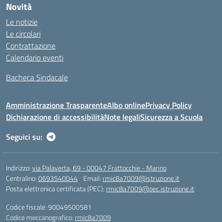
Novità
Le notizie
Le circolari
Contrattazione
Calendario eventi
Bacheca Sindacale
Amministrazione Trasparente
Albo online
Privacy Policy
Dichiarazione di accessibilità
Note legali
Sicurezza a Scuola
Seguici su:
Indirizzo:
via Palaverta, 69 - 00047 Frattocchie - Marino
Centralino:
0693540044
Email:
rmic8a7009@istruzione.it
Posta elettronica certificata (PEC):
rmic8a7009@pec.istruzione.it
Codice fiscale: 90049500581
Codice meccanografico:
rmic8a7009