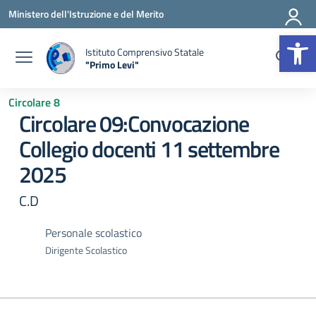
Vai ai contenuti
Vai al menu di navigazione
Vai al footer
Ministero dell'Istruzione e del Merito
Op
Istituto Comprensivo Statale
"Primo Levi"
— Visita la pagina iniziale della scuola
Circolare 8
Circolare 09:Convocazione
Collegio docenti 11 settembre
2025
C.D
Personale scolastico
Dirigente Scolastico