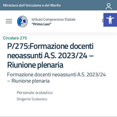
Vai ai contenuti
Vai al menu di navigazione
Vai al footer
Ministero dell'Istruzione e del Merito
Op
Istituto Comprensivo Statale
"Primo Levi"
— Visita la pagina iniziale della scuola
Circolare 275
P/275:Formazione docenti
neoassunti A.S. 2023/24 –
Riunione plenaria
Formazione docenti neoassunti A.S. 2023/24
– Riunione plenaria
Personale scolastico
Dirigente Scolastico