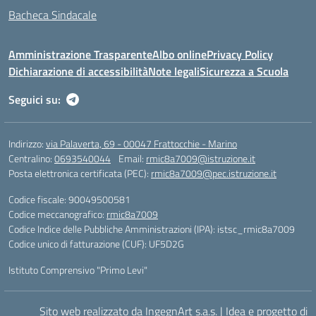
Bacheca Sindacale
Amministrazione Trasparente
Albo online
Privacy Policy
Dichiarazione di accessibilità
Note legali
Sicurezza a Scuola
Seguici su:
Indirizzo:
via Palaverta, 69 - 00047 Frattocchie - Marino
Centralino:
0693540044
Email:
rmic8a7009@istruzione.it
Posta elettronica certificata (PEC):
rmic8a7009@pec.istruzione.it
Codice fiscale: 90049500581
Codice meccanografico:
rmic8a7009
Codice Indice delle Pubbliche Amministrazioni (IPA): istsc_rmic8a7009
Codice unico di fatturazione (CUF): UF5D2G
Istituto Comprensivo "Primo Levi"
Sito web realizzato da IngegnArt s.a.s.
|
Idea e progetto di