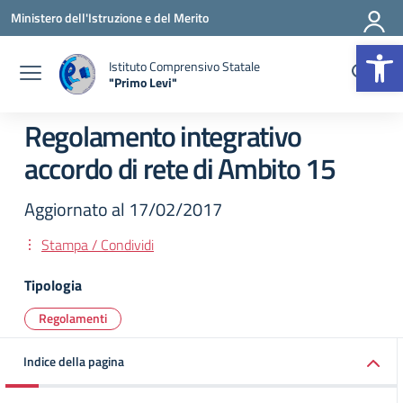
Vai ai contenuti
Vai al menu di navigazione
Vai al footer
Ministero dell'Istruzione e del Merito
Op
Istituto Comprensivo Statale
"Primo Levi"
— Visita la pagina iniziale della scuola
Regolamento integrativo
accordo di rete di Ambito 15
Aggiornato al 17/02/2017
Stampa / Condividi
Tipologia
Regolamenti
Indice della pagina