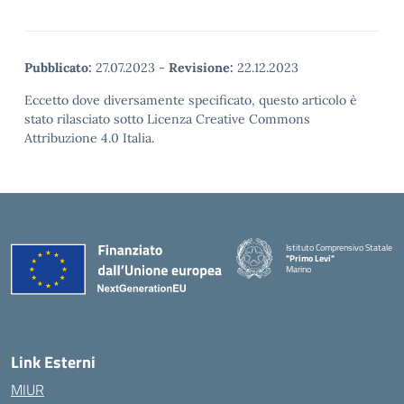
Pubblicato:
27.07.2023
-
Revisione:
22.12.2023
Eccetto dove diversamente specificato, questo articolo è
stato rilasciato sotto Licenza Creative Commons
Attribuzione 4.0 Italia.
Istituto Comprensivo Statale
"Primo Levi"
Marino
— Visita la pagina iniziale della 
Link Esterni
MIUR