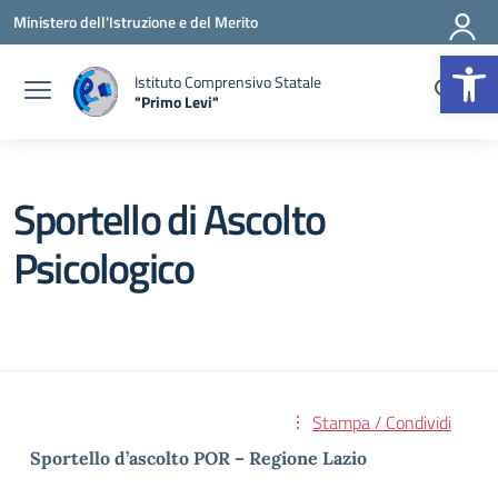
Vai ai contenuti
Vai al menu di navigazione
Vai al footer
Ministero dell'Istruzione e del Merito
Op
Istituto Comprensivo Statale
"Primo Levi"
— Visita la pagina iniziale della scuola
Sportello di Ascolto
Psicologico
Stampa / Condividi
Sportello d’ascolto POR – Regione Lazio