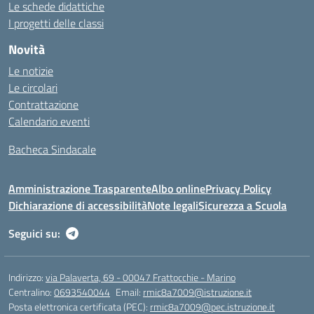
Le schede didattiche
I progetti delle classi
Novità
Le notizie
Le circolari
Contrattazione
Calendario eventi
Bacheca Sindacale
Amministrazione Trasparente
Albo online
Privacy Policy
Dichiarazione di accessibilità
Note legali
Sicurezza a Scuola
Seguici su:
Indirizzo:
via Palaverta, 69 - 00047 Frattocchie - Marino
Centralino:
0693540044
Email:
rmic8a7009@istruzione.it
Posta elettronica certificata (PEC):
rmic8a7009@pec.istruzione.it