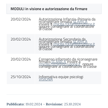
MODULI in visione e autorizzazione da firmare
20/02/2024
Autorizzazione Infanzia-Primaria da
riconsegnare firmata
SCARICA
inviare a
rmic8a7009@istruzione.it
oppure consegnare al coordinatore
di classe
20/02/2024
Autorizzazione Secondaria da
riconsegnare firmata
SCARICA
inviare a
rmic8a7009@istruzione.it
oppure consegnare al coordinatore
di classe
20/02/2024
Consenso informato da riconsegnare
firmato
SCARICA
inviare a
rmic8a7009@istruzione.it
oppure
consegnare al coordinatore di classe
25/10/2024
Informativa equipe psicologi
VISIONA
Pubblicato:
19.02.2024
-
Revisione:
25.10.2024