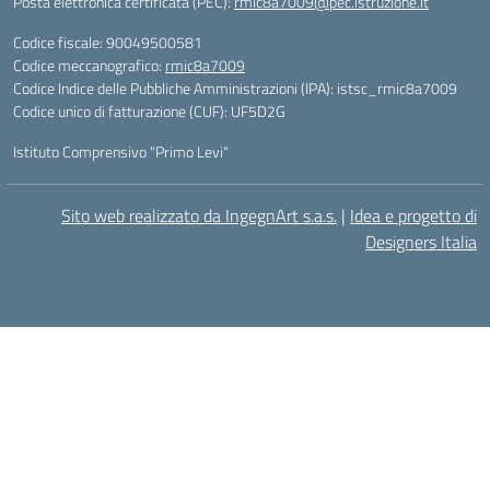
Posta elettronica certificata (PEC):
rmic8a7009@pec.istruzione.it
Codice fiscale: 90049500581
Codice meccanografico:
rmic8a7009
Codice Indice delle Pubbliche Amministrazioni (IPA): istsc_rmic8a7009
Codice unico di fatturazione (CUF): UF5D2G
Istituto Comprensivo "Primo Levi"
Sito web realizzato da IngegnArt s.a.s.
|
Idea e progetto di
Designers Italia