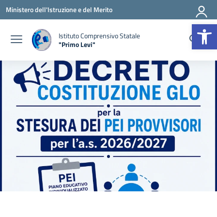
Vai ai contenuti
Vai al menu di navigazione
Vai al footer
Ministero dell'Istruzione e del Merito
Op
Istituto Comprensivo Statale
"Primo Levi"
— Visita la pagina iniziale della scuola