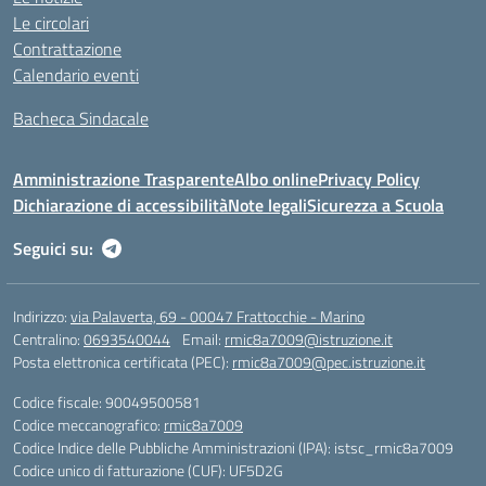
Le circolari
Contrattazione
Calendario eventi
Bacheca Sindacale
Amministrazione Trasparente
Albo online
Privacy Policy
Dichiarazione di accessibilità
Note legali
Sicurezza a Scuola
Seguici su:
Indirizzo:
via Palaverta, 69 - 00047 Frattocchie - Marino
Centralino:
0693540044
Email:
rmic8a7009@istruzione.it
Posta elettronica certificata (PEC):
rmic8a7009@pec.istruzione.it
Codice fiscale: 90049500581
Codice meccanografico:
rmic8a7009
Codice Indice delle Pubbliche Amministrazioni (IPA): istsc_rmic8a7009
Codice unico di fatturazione (CUF): UF5D2G