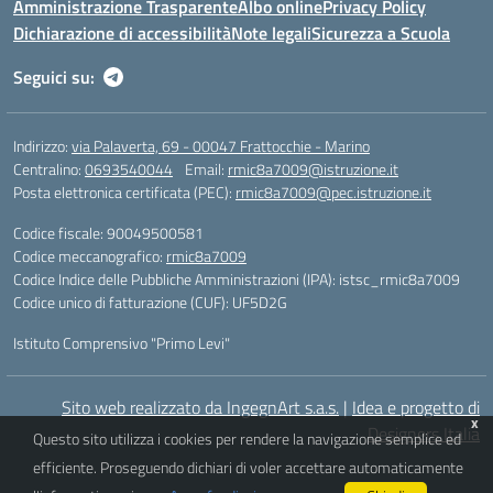
Amministrazione Trasparente
Albo online
Privacy Policy
Dichiarazione di accessibilità
Note legali
Sicurezza a Scuola
Seguici su:
Indirizzo:
via Palaverta, 69 - 00047 Frattocchie - Marino
Centralino:
0693540044
Email:
rmic8a7009@istruzione.it
Posta elettronica certificata (PEC):
rmic8a7009@pec.istruzione.it
Codice fiscale: 90049500581
Codice meccanografico:
rmic8a7009
Codice Indice delle Pubbliche Amministrazioni (IPA): istsc_rmic8a7009
Codice unico di fatturazione (CUF): UF5D2G
Istituto Comprensivo "Primo Levi"
Sito web realizzato da IngegnArt s.a.s.
|
Idea e progetto di
x
Designers Italia
Questo sito utilizza i cookies per rendere la navigazione semplice ed
efficiente. Proseguendo dichiari di voler accettare automaticamente