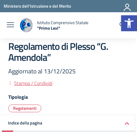
Vai ai contenuti
Vai al menu di navigazione
Vai al footer
Ministero dell'Istruzione e del Merito
Op
Istituto Comprensivo Statale
"Primo Levi"
— Visita la pagina iniziale della scuola
Regolamento di Plesso “G.
Amendola”
Aggiornato al 13/12/2025
Stampa / Condividi
Tipologia
Regolamenti
Indice della pagina