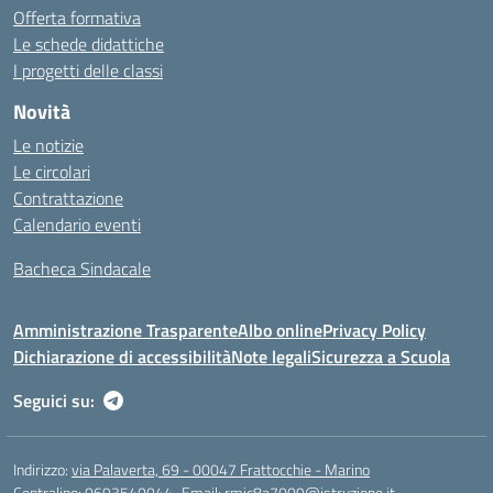
Offerta formativa
Le schede didattiche
I progetti delle classi
Novità
Le notizie
Le circolari
Contrattazione
Calendario eventi
Bacheca Sindacale
Amministrazione Trasparente
Albo online
Privacy Policy
Dichiarazione di accessibilità
Note legali
Sicurezza a Scuola
Seguici su:
Indirizzo:
via Palaverta, 69 - 00047 Frattocchie - Marino
Centralino:
0693540044
Email:
rmic8a7009@istruzione.it