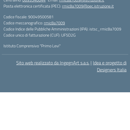
Posta elettronica certificata (PEC):
rmic8a7009@pec.istruzione.it
Codice fiscale: 90049500581
Codice meccanografico:
rmic8a7009
Codice Indice delle Pubbliche Amministrazioni (IPA): istsc_rmic8a7009
Codice unico di fatturazione (CUF): UF5D2G
Istituto Comprensivo "Primo Levi"
Sito web realizzato da IngegnArt s.a.s.
|
Idea e progetto di
Designers Italia