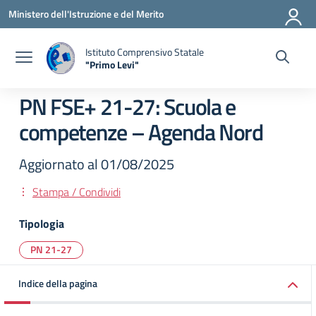
Vai ai contenuti
Vai al menu di navigazione
Vai al footer
Ministero dell'Istruzione e del Merito
Istituto Comprensivo Statale
"Primo Levi"
— Visita la pagina iniziale della scuola
PN FSE+ 21-27: Scuola e
competenze – Agenda Nord
Aggiornato al 01/08/2025
Stampa / Condividi
Tipologia
PN 21-27
Indice della pagina